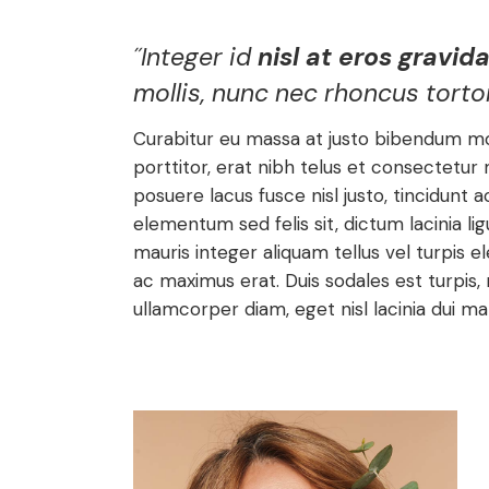
˝Integer id
nisl at eros gravid
mollis, nunc nec rhoncus tortor 
Curabitur eu massa at justo bibendum mol
porttitor, erat nibh telus et consectetu
posuere lacus fusce nisl justo, tincidunt ac
elementum sed felis sit, dictum lacinia lig
mauris integer aliquam tellus vel turpis el
ac maximus erat. Duis sodales est turpis,
ullamcorper diam, eget nisl lacinia dui mal