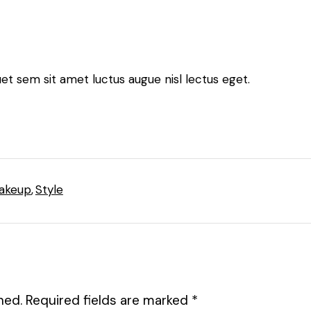
et sem sit amet luctus augue nisl lectus eget.
akeup
,
Style
hed.
Required fields are marked
*