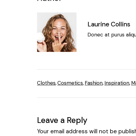
Laurine Collins
Donec at purus aliqu
Clothes
,
Cosmetics
,
Fashion
,
Inspiration
,
M
Leave a Reply
Your email address will not be publis