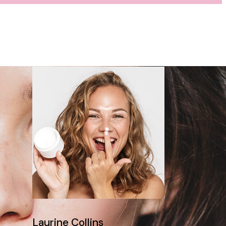
Laurine Collins