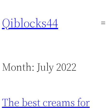
Skip
to
Qiblocks44
content
Month:
July 2022
The best creams for